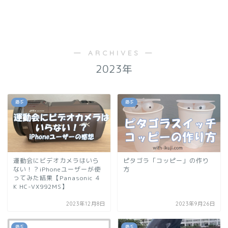
― ARCHIVES ―
2023年
遊ぶ
遊ぶ
運動会にビデオカメラはいら
ピタゴラ「コッピー」の作り
ない！？iPhoneユーザーが使
方
ってみた結果【Panasonic ４
K HC-VX992MS】
2023年12月8日
2023年9月26日
遊ぶ
遊ぶ