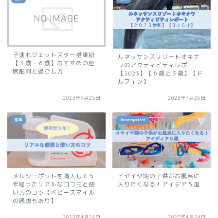
子連れジェットスター搭乗記
ルネッサンスリゾートオキナ
【３歳・６歳】おすすめの座
ワのアクティビティレポ
席配列と過ごし方
【2023】【６歳と３歳】【ド
ルフィン】
2023年9月25日
2023年7月26日
家事
Uncategorized
メルシーポットを購入して５
イヤイヤ期の子供がお風呂に
年経ったリアルな口コミと使
入りたくなる！アイデア５選
い方のコツ【ベビースマイル
の感想もあり】
2023年4月26日
2023年4月24日