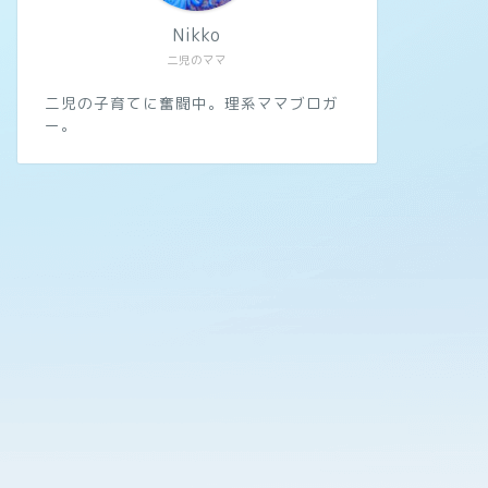
Nikko
二児のママ
二児の子育てに奮闘中。理系ママブロガ
ー。