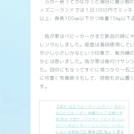
万が一戻ってかなかった場合に最小限の
ィズニーランドでは１日1000円でミッ
以上、身長100㎝以下かつ体重15㎏以
我が家はベビーカーがまだ新品の時にや
レンタルしました。座面は普段使用して
が少し小さいかなという印象で、紫外線
かとは思いました。我が家は後付けサン
た。目印にもなってすぐに見つかり一石
に可愛く写真映えもして、荷物も沢山置
す。
【楽天1位】ベビーカー UVカバー 日よけ
折りたたみ バギー 伸縮タイプ 日焼け予
防 防水 大型サンシェイド ベビーカーUV
カバー 日よけカバー レイフリー UVカッ
ト99% 収納袋付き 簡単収納 風よけ 通気