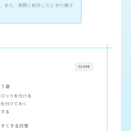
、また、実際に紛失したときの様子
CLOSE
策３選
ルロックを付ける
のを付けておく
用する
やすくする対策